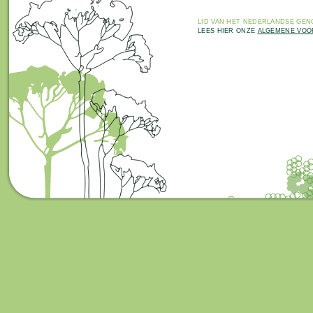
LID VAN HET
NEDERLANDSE GENO
LEES HIER ONZE
ALGEMENE VO