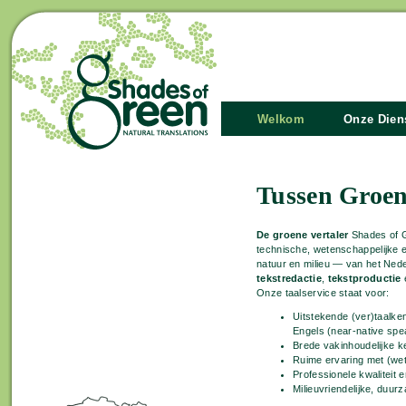
Welkom
Onze Dien
Tussen Groe
De groene vertaler
Shades of G
technische, wetenschappelijke 
natuur en milieu — van het Ned
tekstredactie
,
tekstproductie
Onze taalservice staat voor:
Uitstekende (ver)taalke
Engels (near-native spe
Brede vakinhoudelijke k
Ruime ervaring met (wet
Professionele kwaliteit e
Milieuvriendelijke, duur